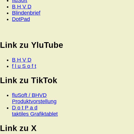
fluSoft
B H V D
Blindenbrief
DotPad
Link zu YluTube
B H V D
f l u S o f t
Link zu TikTok
fluSoft / BHVD
Produktvorstellung
D o t P a d
taktiles Grafiktablet
Link zu X