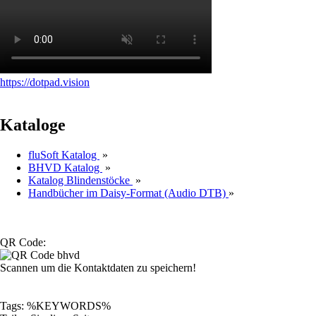
https://dotpad.vision
Kataloge
fluSoft Katalog
»
BHVD Katalog
»
Katalog Blindenstöcke
»
Handbücher im Daisy-Format (Audio DTB)
»
QR Code:
Scannen um die Kontaktdaten zu speichern!
Tags: %KEYWORDS%