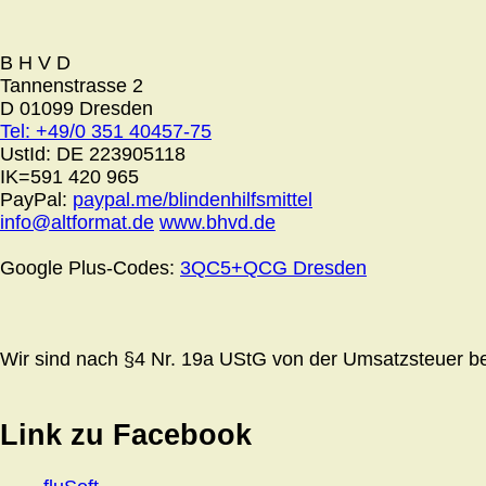
B H V D
Tannenstrasse 2
D 01099 Dresden
Tel: +49/0 351 40457-75
UstId:
DE 223905118
IK=591 420 965
PayPal:
paypal.me/blindenhilfsmittel
info@altformat.de
www.bhvd.de
Google Plus-Codes:
3QC5+QCG Dresden
Wir sind nach §4 Nr. 19a UStG von der Umsatzsteuer bef
Link zu Facebook