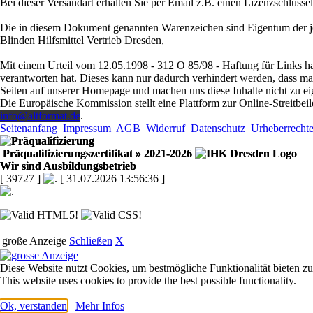
Bei dieser Versandart erhalten Sie per Email z.B. einen Lizenzschlüsse
Die in diesem Dokument genannten Warenzeichen sind Eigentum der je
Blinden Hilfsmittel Vertrieb Dresden,
Mit einem Urteil vom 12.05.1998 - 312 O 85/98 - Haftung für Links ha
verantworten hat. Dieses kann nur dadurch verhindert werden, dass man s
Seiten auf unserer Homepage und machen uns diese Inhalte nicht zu ei
Die Europäische Kommission stellt eine Plattform zur Online-Streitbeil
info@altformat.de
.
Seitenanfang
Impressum
AGB
Widerruf
Datenschutz
Urheberrecht
Präqualifizierungszertifikat
» 2021-2026
Wir sind Ausbildungsbetrieb
[ 39727 ]
[ 31.07.2026 13:56:36 ]
große Anzeige
Schließen
X
Diese Website nutzt Cookies, um bestmögliche Funktionalität bieten z
This website uses cookies to provide the best possible functionality.
Ok, verstanden
Mehr Infos