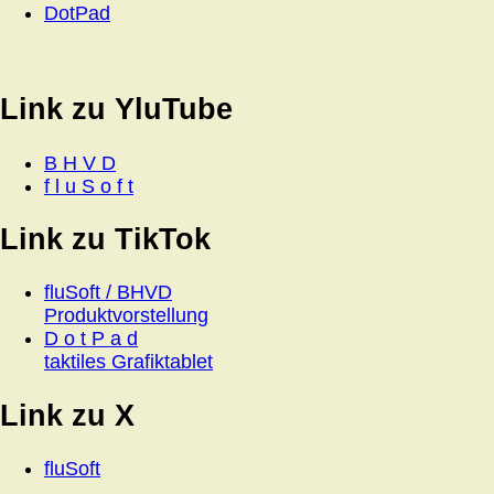
DotPad
Link zu YluTube
B H V D
f l u S o f t
Link zu TikTok
fluSoft / BHVD
Produktvorstellung
D o t P a d
taktiles Grafiktablet
Link zu X
fluSoft