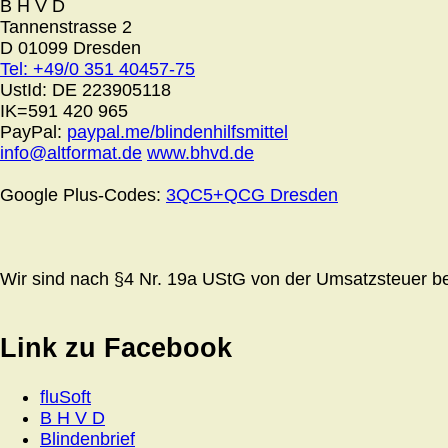
B H V D
Tannenstrasse 2
D 01099 Dresden
Tel: +49/0 351 40457-75
UstId:
DE 223905118
IK=591 420 965
PayPal:
paypal.me/blindenhilfsmittel
info@altformat.de
www.bhvd.de
Google Plus-Codes:
3QC5+QCG Dresden
Wir sind nach §4 Nr. 19a UStG von der Umsatzsteuer bef
Link zu Facebook
fluSoft
B H V D
Blindenbrief