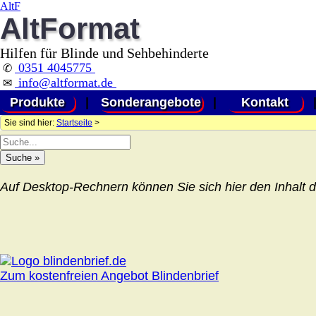
AltF
AltFormat
Hilfen für Blinde und Sehbehinderte
0351 4045775
✆
info@altformat.de
✉
Produkte
|
Sonderangebote
|
Kontakt
Sie sind hier:
Startseite
>
Auf Desktop-Rechnern können Sie sich hier den Inhalt d
Zum kostenfreien Angebot Blindenbrief