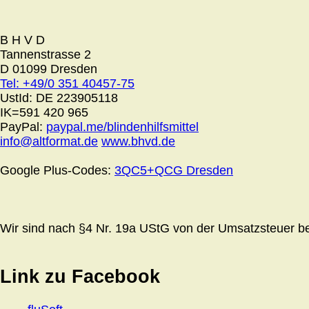
B H V D
Tannenstrasse 2
D 01099 Dresden
Tel: +49/0 351 40457-75
UstId:
DE 223905118
IK=591 420 965
PayPal:
paypal.me/blindenhilfsmittel
info@altformat.de
www.bhvd.de
Google Plus-Codes:
3QC5+QCG Dresden
Wir sind nach §4 Nr. 19a UStG von der Umsatzsteuer bef
Link zu Facebook