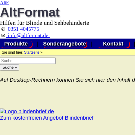
AltF
AltFormat
Hilfen für Blinde und Sehbehinderte
0351 4045775
✆
info@altformat.de
✉
Produkte
|
Sonderangebote
|
Kontakt
Sie sind hier:
Startseite
>
Auf Desktop-Rechnern können Sie sich hier den Inhalt d
Zum kostenfreien Angebot Blindenbrief