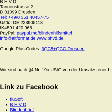
B H V D
Tannenstrasse 2
D 01099 Dresden
Tel: +49/0 351 40457-75
UstId:
DE 223905118
IK=591 420 965
PayPal:
paypal.me/blindenhilfsmittel
info@altformat.de
www.bhvd.de
Google Plus-Codes:
3QC5+QCG Dresden
Wir sind nach §4 Nr. 19a UStG von der Umsatzsteuer bef
Link zu Facebook
fluSoft
B H V D
Blindenbrief