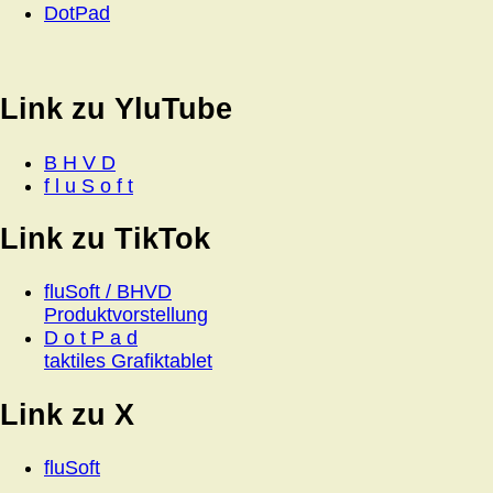
DotPad
Link zu YluTube
B H V D
f l u S o f t
Link zu TikTok
fluSoft / BHVD
Produktvorstellung
D o t P a d
taktiles Grafiktablet
Link zu X
fluSoft