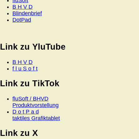
fluSoft
B H V D
Blindenbrief
DotPad
Link zu YluTube
B H V D
f l u S o f t
Link zu TikTok
fluSoft / BHVD
Produktvorstellung
D o t P a d
taktiles Grafiktablet
Link zu X