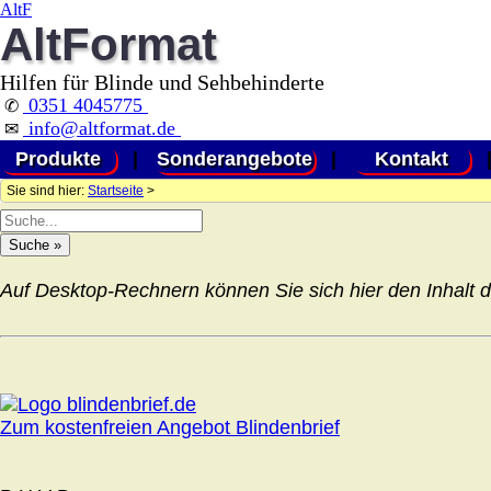
AltF
AltFormat
Hilfen für Blinde und Sehbehinderte
0351 4045775
✆
info@altformat.de
✉
Produkte
|
Sonderangebote
|
Kontakt
Sie sind hier:
Startseite
>
Auf Desktop-Rechnern können Sie sich hier den Inhalt d
Zum kostenfreien Angebot Blindenbrief