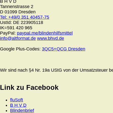
B H V D
Tannenstrasse 2
D 01099 Dresden
Tel: +49/0 351 40457-75
UstId:
DE 223905118
IK=591 420 965
PayPal:
paypal.me/blindenhilfsmittel
info@altformat.de
www.bhvd.de
Google Plus-Codes:
3QC5+QCG Dresden
Wir sind nach §4 Nr. 19a UStG von der Umsatzsteuer bef
Link zu Facebook
fluSoft
B H V D
Blindenbrief