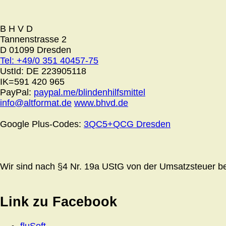
B H V D
Tannenstrasse 2
D 01099 Dresden
Tel: +49/0 351 40457-75
UstId:
DE 223905118
IK=591 420 965
PayPal:
paypal.me/blindenhilfsmittel
info@altformat.de
www.bhvd.de
Google Plus-Codes:
3QC5+QCG Dresden
Wir sind nach §4 Nr. 19a UStG von der Umsatzsteuer bef
Link zu Facebook