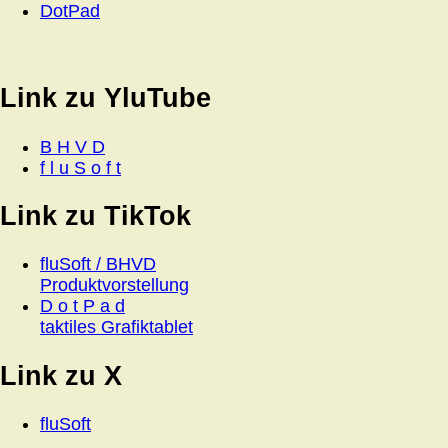
DotPad
Link zu YluTube
B H V D
f l u S o f t
Link zu TikTok
fluSoft / BHVD
Produktvorstellung
D o t P a d
taktiles Grafiktablet
Link zu X
fluSoft