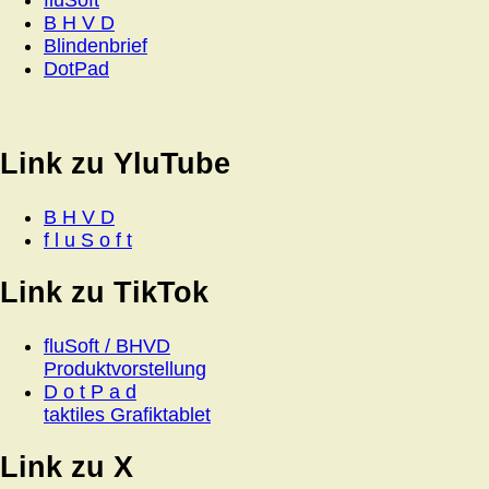
fluSoft
B H V D
Blindenbrief
DotPad
Link zu YluTube
B H V D
f l u S o f t
Link zu TikTok
fluSoft / BHVD
Produktvorstellung
D o t P a d
taktiles Grafiktablet
Link zu X