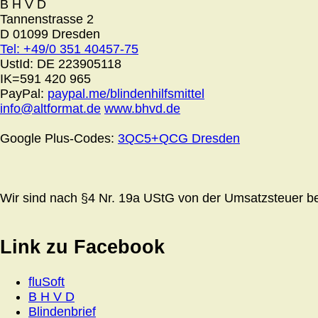
B H V D
Tannenstrasse 2
D 01099 Dresden
Tel: +49/0 351 40457-75
UstId:
DE 223905118
IK=591 420 965
PayPal:
paypal.me/blindenhilfsmittel
info@altformat.de
www.bhvd.de
Google Plus-Codes:
3QC5+QCG Dresden
Wir sind nach §4 Nr. 19a UStG von der Umsatzsteuer bef
Link zu Facebook
fluSoft
B H V D
Blindenbrief