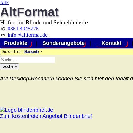
AltF
AltFormat
Hilfen für Blinde und Sehbehinderte
0351 4045775
✆
info@altformat.de
✉
Produkte
|
Sonderangebote
|
Kontakt
Sie sind hier:
Startseite
>
Auf Desktop-Rechnern können Sie sich hier den Inhalt d
Zum kostenfreien Angebot Blindenbrief