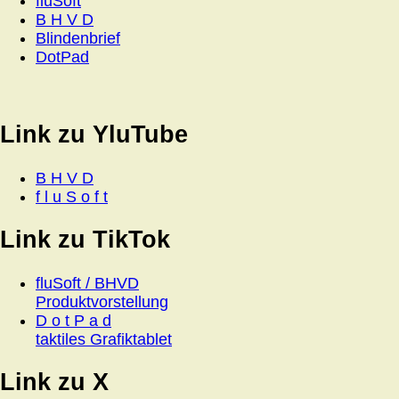
fluSoft
B H V D
Blindenbrief
DotPad
Link zu YluTube
B H V D
f l u S o f t
Link zu TikTok
fluSoft / BHVD
Produktvorstellung
D o t P a d
taktiles Grafiktablet
Link zu X