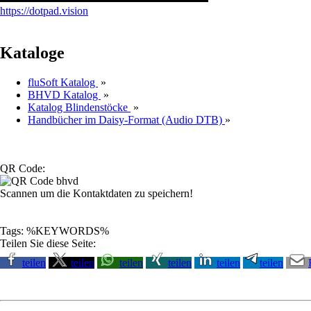
https://dotpad.vision
Kataloge
fluSoft Katalog
»
BHVD Katalog
»
Katalog Blindenstöcke
»
Handbücher im Daisy-Format (Audio DTB)
»
QR Code:
Scannen um die Kontaktdaten zu speichern!
Tags: %KEYWORDS%
Teilen Sie diese Seite:
teilen
teilen
teilen
teilen
teilen
teilen