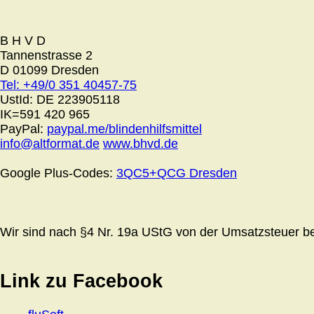
B H V D
Tannenstrasse 2
D 01099 Dresden
Tel: +49/0 351 40457-75
UstId:
DE 223905118
IK=591 420 965
PayPal:
paypal.me/blindenhilfsmittel
info@altformat.de
www.bhvd.de
Google Plus-Codes:
3QC5+QCG Dresden
Wir sind nach §4 Nr. 19a UStG von der Umsatzsteuer bef
Link zu Facebook