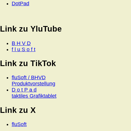
DotPad
Link zu YluTube
B H V D
f l u S o f t
Link zu TikTok
fluSoft / BHVD
Produktvorstellung
D o t P a d
taktiles Grafiktablet
Link zu X
fluSoft