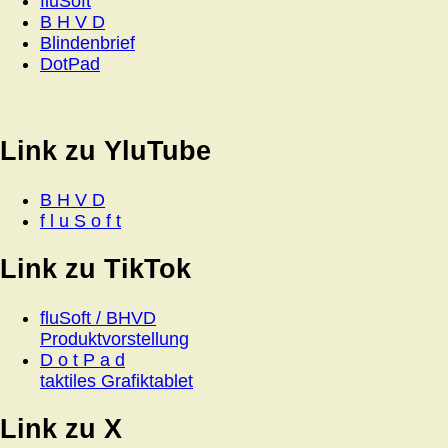
fluSoft
B H V D
Blindenbrief
DotPad
Link zu YluTube
B H V D
f l u S o f t
Link zu TikTok
fluSoft / BHVD
Produktvorstellung
D o t P a d
taktiles Grafiktablet
Link zu X