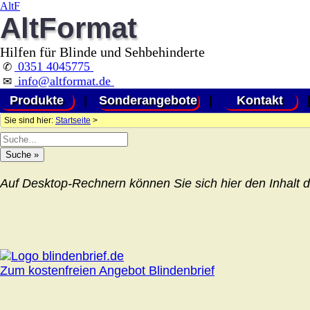
AltF
AltFormat
Hilfen für Blinde und Sehbehinderte
0351 4045775
✆
info@altformat.de
✉
Produkte
|
Sonderangebote
|
Kontakt
Sie sind hier:
Startseite
>
Auf Desktop-Rechnern können Sie sich hier den Inhalt d
Zum kostenfreien Angebot Blindenbrief