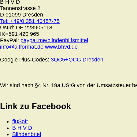
B H V D
Tannenstrasse 2
D 01099 Dresden
Tel: +49/0 351 40457-75
UstId:
DE 223905118
IK=591 420 965
PayPal:
paypal.me/blindenhilfsmittel
info@altformat.de
www.bhvd.de
Google Plus-Codes:
3QC5+QCG Dresden
Wir sind nach §4 Nr. 19a UStG von der Umsatzsteuer bef
Link zu Facebook
fluSoft
B H V D
Blindenbrief