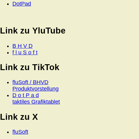
DotPad
Link zu YluTube
B H V D
f l u S o f t
Link zu TikTok
fluSoft / BHVD
Produktvorstellung
D o t P a d
taktiles Grafiktablet
Link zu X
fluSoft