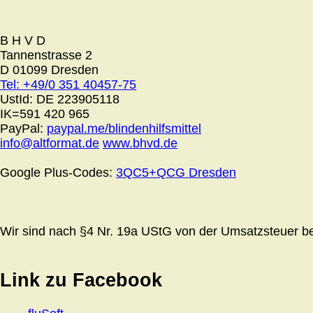
B H V D
Tannenstrasse 2
D 01099 Dresden
Tel: +49/0 351 40457-75
UstId:
DE 223905118
IK=591 420 965
PayPal:
paypal.me/blindenhilfsmittel
info@altformat.de
www.bhvd.de
Google Plus-Codes:
3QC5+QCG Dresden
Wir sind nach §4 Nr. 19a UStG von der Umsatzsteuer bef
Link zu Facebook