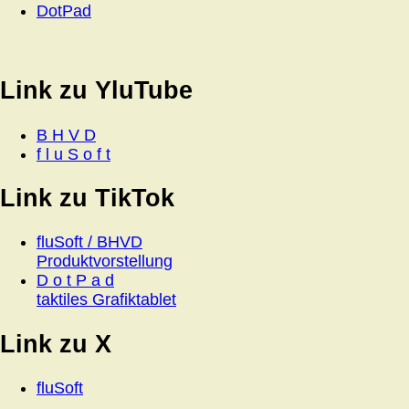
DotPad
Link zu YluTube
B H V D
f l u S o f t
Link zu TikTok
fluSoft / BHVD
Produktvorstellung
D o t P a d
taktiles Grafiktablet
Link zu X
fluSoft