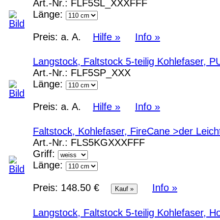
Art.-Nr.:
FLF5SL_XXXFFF
Länge:
Preis:
a. A.
Hilfe »
Info »
Langstock, Faltstock 5-teilig Kohlefaser,
Art.-Nr.:
FLF5SP_XXX
Länge:
Preis:
a. A.
Hilfe »
Info »
Faltstock, Kohlefaser, FireCane >der Leic
Art.-Nr.:
FLS5KGXXXFFF
Griff:
Länge:
Preis:
148.50 €
Info »
Langstock, Faltstock 5-teilig Kohlefaser, 