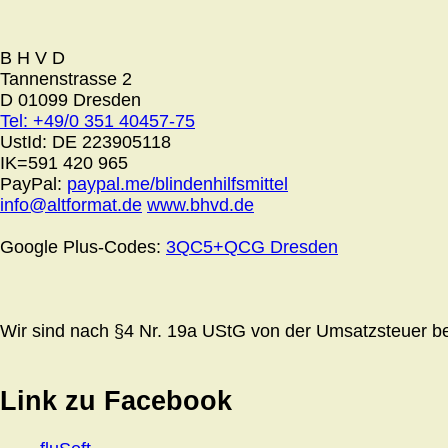
B H V D
Tannenstrasse 2
D 01099 Dresden
Tel: +49/0 351 40457-75
UstId:
DE 223905118
IK=591 420 965
PayPal:
paypal.me/blindenhilfsmittel
info@altformat.de
www.bhvd.de
Google Plus-Codes:
3QC5+QCG Dresden
Wir sind nach §4 Nr. 19a UStG von der Umsatzsteuer bef
Link zu Facebook