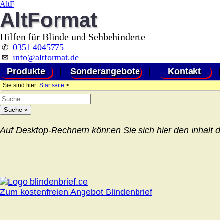
AltF
AltFormat
Hilfen für Blinde und Sehbehinderte
0351 4045775
✆
info@altformat.de
✉
Produkte
|
Sonderangebote
|
Kontakt
Sie sind hier:
Startseite
>
Auf Desktop-Rechnern können Sie sich hier den Inhalt d
Zum kostenfreien Angebot Blindenbrief