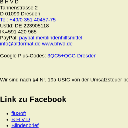
B H V D
Tannenstrasse 2
D 01099 Dresden
Tel: +49/0 351 40457-75
UstId:
DE 223905118
IK=591 420 965
PayPal:
paypal.me/blindenhilfsmittel
info@altformat.de
www.bhvd.de
Google Plus-Codes:
3QC5+QCG Dresden
Wir sind nach §4 Nr. 19a UStG von der Umsatzsteuer bef
Link zu Facebook
fluSoft
B H V D
Blindenbrief