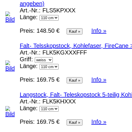
angeben)
Art.-Nr.:
FLS5KPXXX
Länge:
Preis:
148.50 €
Info »
Falt- Telsskopstock, Kohlefaser, FireCan
Art.-Nr.:
FLK5KGXXXFFF
Griff:
Länge:
Preis:
169.75 €
Info »
Langstock, Falt- Teleskopstock 5-teilig Ko
Art.-Nr.:
FLK5KHXXX
Länge:
Preis:
169.75 €
Info »