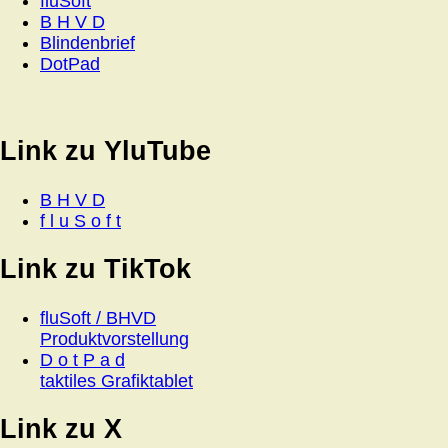
fluSoft
B H V D
Blindenbrief
DotPad
Link zu YluTube
B H V D
f l u S o f t
Link zu TikTok
fluSoft / BHVD
Produktvorstellung
D o t P a d
taktiles Grafiktablet
Link zu X